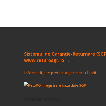
Sistemul de Garanție-Returnare (SG
www.returosgr.ro → → →
Informatii_site prefecturi_primarii (1).pdf
ZABOLA.RO FACEBOOK