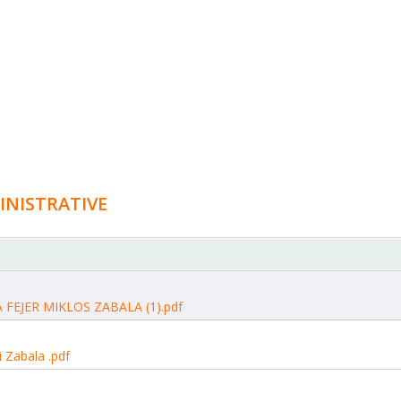
INISTRATIVE
EJER MIKLOS ZABALA (1).pdf
i Zabala .pdf