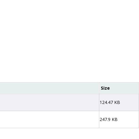
Size
124.47 KB
247.9 KB