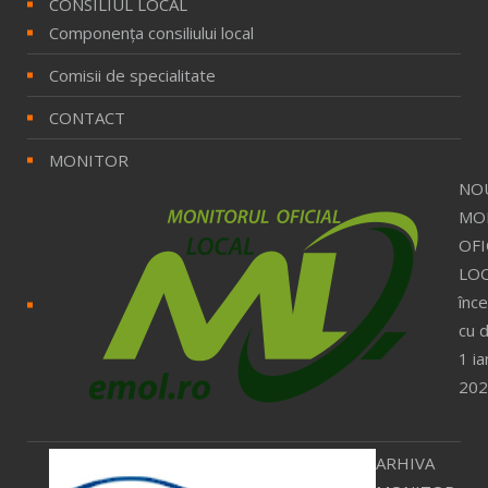
CONSILIUL LOCAL
Componenţa consiliului local
Comisii de specialitate
CONTACT
MONITOR
NO
MO
OFI
LOC
înc
cu 
1 ia
202
ARHIVA