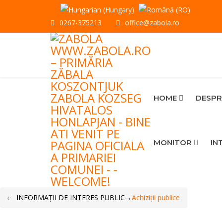
0267-375213
office@zabola.ro
HOME
DESPR
MONITOR
IN
INFORMAŢII DE INTERES PUBLIC
→
Achiziţii publice