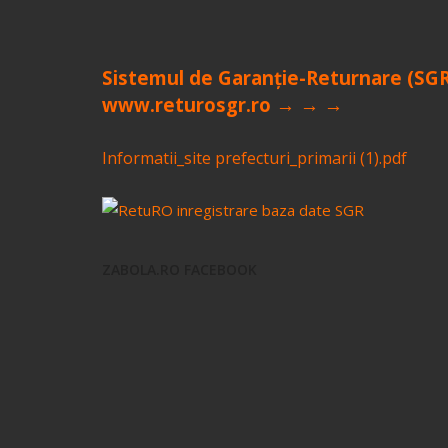
Sistemul de Garanție-Returnare (SG
www.returosgr.ro → → →
Informatii_site prefecturi_primarii (1).pdf
ZABOLA.RO FACEBOOK