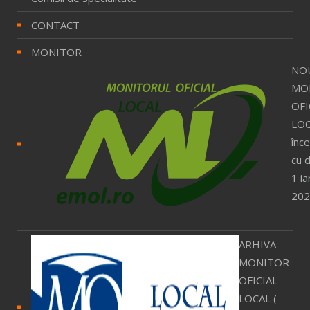
CONTACT
MONITOR
NO
MO
OFI
LOC
înc
cu 
1 ia
202
ARHIVA
MONITOR
OFICIAL
LOCAL (