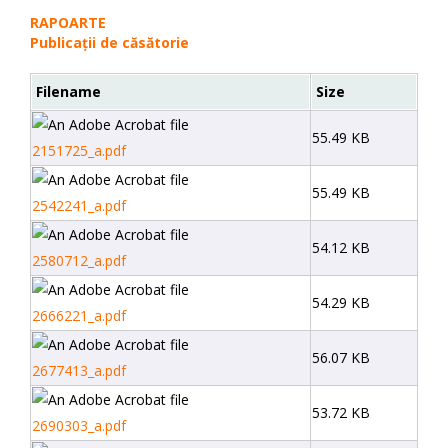
RAPOARTE
Publicații de căsătorie
Filename
Size
55.49 KB
2151725_a.pdf
55.49 KB
2542241_a.pdf
54.12 KB
2580712_a.pdf
54.29 KB
2666221_a.pdf
56.07 KB
2677413_a.pdf
53.72 KB
2690303_a.pdf