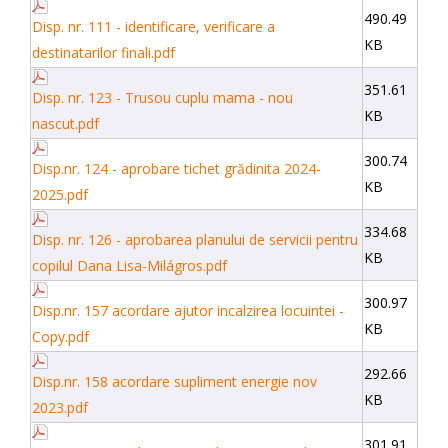
490.49
Disp. nr. 111 - identificare, verificare a
KB
destinatarilor finali.pdf
351.61
Disp. nr. 123 - Trusou cuplu mama - nou
KB
nascut.pdf
300.74
Disp.nr. 124 - aprobare tichet grădinita 2024-
KB
2025.pdf
334.68
Disp. nr. 126 - aprobarea planului de servicii pentru
KB
copilul Dana Lisa-Milágros.pdf
300.97
Disp.nr. 157 acordare ajutor incalzirea locuintei -
KB
Copy.pdf
292.66
Disp.nr. 158 acordare supliment energie nov
KB
2023.pdf
301.91