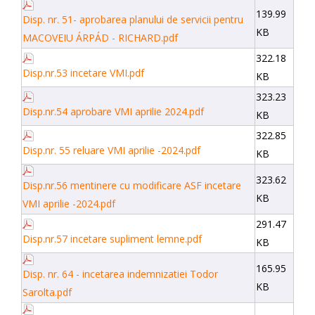
139.99
Disp. nr. 51- aprobarea planului de servicii pentru
KB
MACOVEIU ÁRPÁD - RICHARD.pdf
322.18
Disp.nr.53 incetare VMI.pdf
KB
323.23
Disp.nr.54 aprobare VMI aprilie 2024.pdf
KB
322.85
Disp.nr. 55 reluare VMI aprilie -2024.pdf
KB
323.62
Disp.nr.56 mentinere cu modificare ASF incetare
KB
VMI aprilie -2024.pdf
291.47
Disp.nr.57 incetare supliment lemne.pdf
KB
165.95
Disp. nr. 64 - incetarea indemnizatiei Todor
KB
Sarolta.pdf