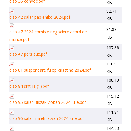
disp 36 convoc.pdf
KB
92.71
disp 42 salar pap eniko 2024.pdf
KB
81.88
disp 47 2024 comisie negociere acord de
KB
munca.pdf
107.68
disp 47 pers aux.pdf
KB
110.91
disp 81 suspendare fulop krisztina 2024.pdf
KB
108.13
disp 84 sintilia (1).pdf
KB
115.12
disp 95 salar Biszak Zoltan 2024 iulie.pdf
KB
111.81
disp 96 salar Imreh Istvan 2024 iulie.pdf
KB
144.23