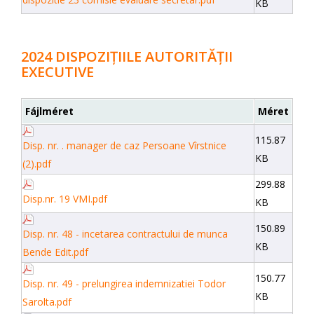
KB
2024 DISPOZIȚIILE AUTORITĂȚII
EXECUTIVE
Fájlméret
Méret
115.87
Disp. nr. . manager de caz Persoane Vîrstnice
KB
(2).pdf
299.88
Disp.nr. 19 VMI.pdf
KB
150.89
Disp. nr. 48 - incetarea contractului de munca
KB
Bende Edit.pdf
150.77
Disp. nr. 49 - prelungirea indemnizatiei Todor
KB
Sarolta.pdf