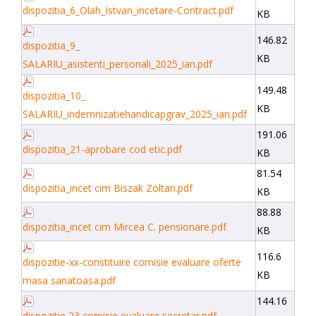
dispozitia_6_Olah_Istvan_incetare-Contract.pdf
KB
146.82
dispozitia_9_
KB
SALARIU_asistenti_personali_2025_ian.pdf
149.48
dispozitia_10_
KB
SALARIU_indemnizatiehandicapgrav_2025_ian.pdf
191.06
dispozitia_21-aprobare cod etic.pdf
KB
81.54
dispozitia_incet cim Biszak Zoltan.pdf
KB
88.88
dispozitia_incet cim Mircea C. pensionare.pdf
KB
116.6
dispozitie-xx-constituire comisie evaluare oferte
KB
masa sanatoasa.pdf
144.16
dispozitie 23 comisie evaluare secretar.pdf