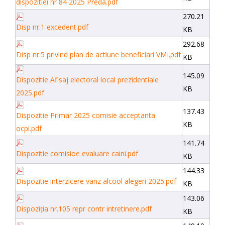
dispozitiei nr 84 2025 Preda.pdf
270.21
Disp nr.1 excedent.pdf
KB
292.68
Disp nr.5 privind plan de actiune beneficiari VMI.pdf
KB
145.09
Dispozitie Afisaj electoral local prezidentiale
KB
2025.pdf
137.43
Dispozitie Primar 2025 comisie acceptanta
KB
ocpi.pdf
141.74
Dispozitie comisioe evaluare caini.pdf
KB
144.33
Dispozitie interzicere vanz alcool alegeri 2025.pdf
KB
143.06
Dispoziția nr.105 repr contr intretinere.pdf
KB