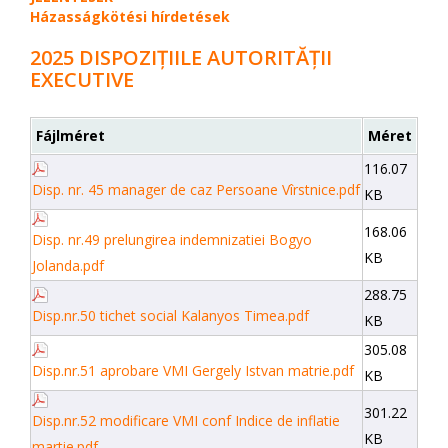
Házasságkötési hírdetések
2025 DISPOZIȚIILE AUTORITĂȚII
EXECUTIVE
Fájlméret
Méret
116.07
Disp. nr. 45 manager de caz Persoane Vîrstnice.pdf
KB
168.06
Disp. nr.49 prelungirea indemnizatiei Bogyo
KB
Jolanda.pdf
288.75
Disp.nr.50 tichet social Kalanyos Timea.pdf
KB
305.08
Disp.nr.51 aprobare VMI Gergely Istvan matrie.pdf
KB
301.22
Disp.nr.52 modificare VMI conf Indice de inflatie
KB
martie.pdf