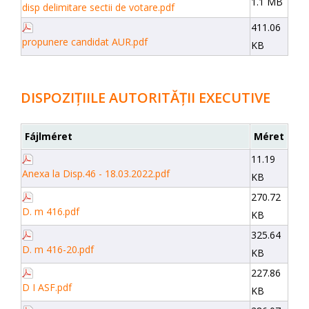
1.1 MB
disp delimitare sectii de votare.pdf
411.06
propunere candidat AUR.pdf
KB
DISPOZIȚIILE AUTORITĂȚII EXECUTIVE
Fájlméret
Méret
11.19
Anexa la Disp.46 - 18.03.2022.pdf
KB
270.72
D. m 416.pdf
KB
325.64
D. m 416-20.pdf
KB
227.86
D I ASF.pdf
KB