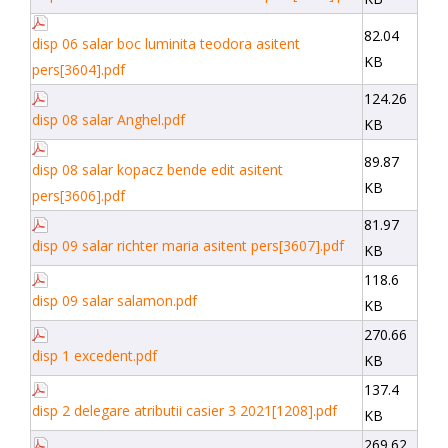
82.04
disp 06 salar boc luminita teodora asitent
KB
pers[3604].pdf
124.26
disp 08 salar Anghel.pdf
KB
89.87
disp 08 salar kopacz bende edit asitent
KB
pers[3606].pdf
81.97
disp 09 salar richter maria asitent pers[3607].pdf
KB
118.6
disp 09 salar salamon.pdf
KB
270.66
disp 1 excedent.pdf
KB
137.4
disp 2 delegare atributii casier 3 2021[1208].pdf
KB
269.62