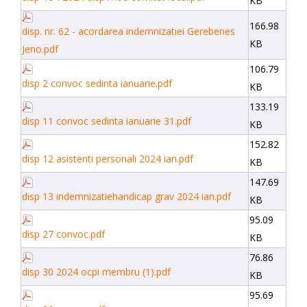
KB
166.98
disp. nr. 62 - acordarea indemnizatiei Gerebenes
KB
Jeno.pdf
106.79
disp 2 convoc sedinta ianuarie.pdf
KB
133.19
disp 11 convoc sedinta ianuarie 31.pdf
KB
152.82
disp 12 asistenti personali 2024 ian.pdf
KB
147.69
disp 13 indemnizatiehandicap grav 2024 ian.pdf
KB
95.09
disp 27 convoc.pdf
KB
76.86
disp 30 2024 ocpi membru (1).pdf
KB
95.69