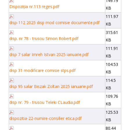
149.19
Dispoziția nr.113 reges.pdf
KB
111.97
disp-112 2025 disp mod comisie documente.pdf
KB
315.61
disp. nr 78 - trusou Simon Robert.pdf
KB
111.91
disp 7 salar Imreh Istvan 2025 ianuarie.pdf
KB
104.53
disp 31 modificare comisie stps.pdf
KB
114.5
disp 95 salar Biszak Zoltan 2025 ianuarie.pdf
KB
109.76
disp nr. 79 - trusou Teleki CLaudia.pdf
KB
125.53
dispozitia-22-numire-consilier etica.pdf
KB
80.44