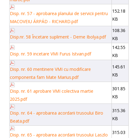
152.18
Disp. nr. 57 - aprobarea planului de servicii pentru
KB
MACOVEIU ÁRPÁD - RICHARD.pdf
108.36
Disp.nr. 58 Încetare supliment - Deme Ibolya.pdf
KB
142.55
Disp. nr. 59 incetare VMI Furus Istvan.pdf
KB
145.61
Disp. nr. 60 mentinere VMI cu modificare
KB
componenta fam Mate Marius.pdf
301.85
Disp. nr. 61 aprobare VMI colectiva martie
KB
2025.pdf
315.36
Disp. nr. 64 - aprobarea acordarii trusoului Biro
KB
Beata.pdf
315.03
Disp. nr. 65 - aprobarea acordarii trusoului Laszlo