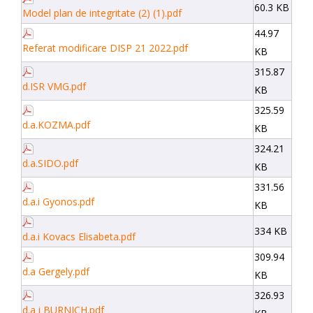
60.3 KB
Model plan de integritate (2) (1).pdf
44.97
Referat modificare DISP 21 2022.pdf
KB
315.87
d.ISR VMG.pdf
KB
325.59
d.a.KOZMA.pdf
KB
324.21
d.a.SIDO.pdf
KB
331.56
d.a.i Gyonos.pdf
KB
334 KB
d.a.i Kovacs Elisabeta.pdf
309.94
d.a Gergely.pdf
KB
326.93
d.a i BURNICH.pdf