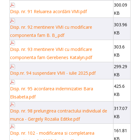
300.09
Disp. nr. 91 Reluarea acordării VMI.pdf
KB
303.96
Disp. nr. 92 mentinere VMI cu modificare
KB
componenta fam B. B_.pdf
303.6
Disp. nr. 93 mentinere VMI cu modificare
KB
componenta fam Gerebenes Katalyn.pdf
299.29
Disp.nr. 94 suspendare VMI - iulie 2025.pdf
KB
425.6
Disp. nr. 95 acordarea indemnizatiei Bara
KB
Elisabeta.pdf
317.07
Disp. nr. 98 prelungirea contractului individual de
KB
munca - Gergely Rozalia Editke.pdf
161.81
Disp. nr. 102 - modificarea si completarea
KB