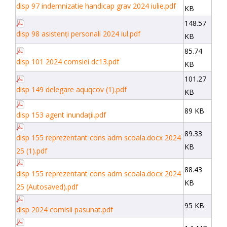
disp 97 indemnizatie handicap grav 2024 iulie.pdf
KB
148.57
disp 98 asistenți personali 2024 iul.pdf
KB
85.74
disp 101 2024 comsiei dc13.pdf
KB
101.27
disp 149 delegare aquqcov (1).pdf
KB
89 KB
disp 153 agent inundații.pdf
89.33
disp 155 reprezentant cons adm scoala.docx 2024
KB
25 (1).pdf
88.43
disp 155 reprezentant cons adm scoala.docx 2024
KB
25 (Autosaved).pdf
95 KB
disp 2024 comisii pasunat.pdf