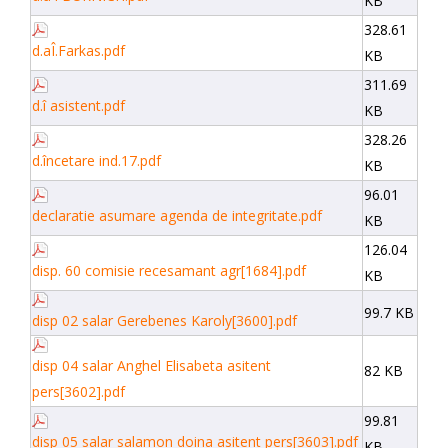
KB
328.61
d.aÎ.Farkas.pdf
KB
311.69
d.î asistent.pdf
KB
328.26
d.încetare ind.17.pdf
KB
96.01
declaratie asumare agenda de integritate.pdf
KB
126.04
disp. 60 comisie recesamant agr[1684].pdf
KB
99.7 KB
disp 02 salar Gerebenes Karoly[3600].pdf
disp 04 salar Anghel Elisabeta asitent
82 KB
pers[3602].pdf
99.81
disp 05 salar salamon doina asitent pers[3603].pdf
KB