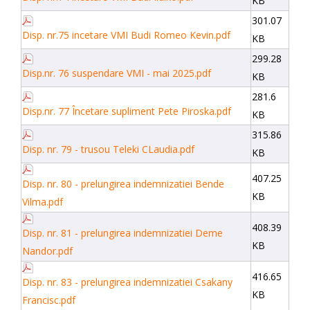
KB
301.07
Disp. nr.75 incetare VMI Budi Romeo Kevin.pdf
KB
299.28
Disp.nr. 76 suspendare VMI - mai 2025.pdf
KB
281.6
Disp.nr. 77 Încetare supliment Pete Piroska.pdf
KB
315.86
Disp. nr. 79 - trusou Teleki CLaudia.pdf
KB
407.25
Disp. nr. 80 - prelungirea indemnizatiei Bende
KB
Vilma.pdf
408.39
Disp. nr. 81 - prelungirea indemnizatiei Deme
KB
Nandor.pdf
416.65
Disp. nr. 83 - prelungirea indemnizatiei Csakany
KB
Francisc.pdf