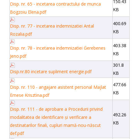
150.43
Disp. nr. 65 - incetarea contractului de munca
KB
Bogzoiu Elena.pdf
400.69
Disp. nr. 77 - incetarea indemnizatiei Antal
KB
Rozalia.pdf
403.38
Disp. nr. 78 - incetarea indemnizatiei Gerebenes
KB
Jeno.pdf
301.8
Disp.nr.80 incetare supliment energie.pdf
KB
477.66
Disp. nr. 110 - angajare asistent personal Majlat
KB
Emese Krisztina.pdf
Disp. nr. 111 - de aprobare a Procedurii privind
492.26
modalitatea de identificare și verificare a
KB
destinatarilor finali, cupluri mamă-nou-născut
def.pdf