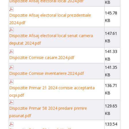
Dispozitie Afisaj electoral local 2024.pdf
KB
145.78
Dispozitie Afisaj electoral local prezidentiale
KB
2024.pdf
147.61
Dispozitie Afisaj electoral local senat camera
KB
deputat 2024.pdf
141.33
Dispozitie Comisie casare.2024.pdf
KB
141.35
Dispozitie Comisie inventariere.2024.pdf
KB
136.71
Dispozitie Primar 21 2024 comisie acceptanta
KB
ocpi.pdf
129.65
Dispozitie Primar 58 2024 predare primire
KB
pasunat.pdf
133.54