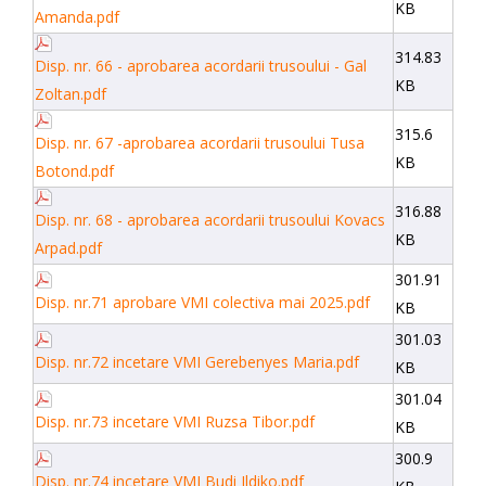
KB
Amanda.pdf
314.83
Disp. nr. 66 - aprobarea acordarii trusoului - Gal
KB
Zoltan.pdf
315.6
Disp. nr. 67 -aprobarea acordarii trusoului Tusa
KB
Botond.pdf
316.88
Disp. nr. 68 - aprobarea acordarii trusoului Kovacs
KB
Arpad.pdf
301.91
Disp. nr.71 aprobare VMI colectiva mai 2025.pdf
KB
301.03
Disp. nr.72 incetare VMI Gerebenyes Maria.pdf
KB
301.04
Disp. nr.73 incetare VMI Ruzsa Tibor.pdf
KB
300.9
Disp. nr.74 incetare VMI Budi Ildiko.pdf