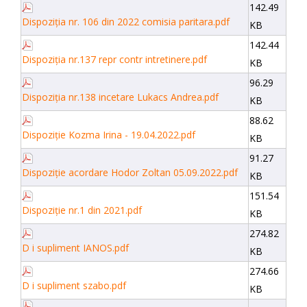
142.49
Dispoziția nr. 106 din 2022 comisia paritara.pdf
KB
142.44
Dispoziția nr.137 repr contr intretinere.pdf
KB
96.29
Dispoziția nr.138 incetare Lukacs Andrea.pdf
KB
88.62
Dispoziție Kozma Irina - 19.04.2022.pdf
KB
91.27
Dispoziție acordare Hodor Zoltan 05.09.2022.pdf
KB
151.54
Dispoziție nr.1 din 2021.pdf
KB
274.82
D i supliment IANOS.pdf
KB
274.66
D i supliment szabo.pdf
KB