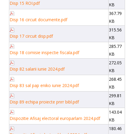
Disp 15 ROI.pdf
KB
367.79
Disp 16 circuit documente.pdf
KB
315.56
Disp 17 circuit disp.pdf
KB
285.77
Disp 18 comisie inspectie fiscala.pdf
KB
272.05
Disp 82 salarii iunie 2024.pdf
KB
268.45
Disp 83 sal pap eniko iunie 2024.pdf
KB
299.81
Disp 89 echipa proiecte pnrr bibl.pdf
KB
143.04
Dispozitie Afisaj electoral europarlam 2024.pdf
KB
180.46