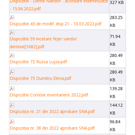
Dispozitie - Deme Nandor - acordare indemnizatie
327 KB
- 15.06.2022.pdf
283.25
Dispozitie 43 de modif. disp.21 - 10.03.2022.pdf
KB
71.94
Dispozitie 59 incetare fejer sandor
KB
demisie[1682].pdf
280.49
Dispozitie 72 Ruzsa Lujza.pdf
KB
280.49
Dispozitie 73 Dumitru Elena.pdf
KB
139.28
Dispozitie Comisie inventariere 2022.pdf
KB
144.12
Dispoziția nr. 21 din 2022 aprobare SNA.pdf
KB
96.84
Dispoziția nr. 38 din 2022 aprobare SNA.pdf
KB