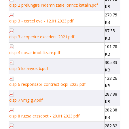
disp 2 prelungire indemnizatie lorincz katalin.pdf
KB
270.75
disp 3 - cercel eva - 12.01.2023.pdf
KB
87.35
disp 3 acoperire excedent 2021.pdf
KB
101.78
disp 4 dosar imobilizare.pdf
KB
305.33
disp 5 kalanyos b.pdf
KB
128.26
disp 6 responsabil contract ocpi 2023.pdf
KB
287.88
disp 7 vmg g.v.pdf
KB
282.38
disp 8 ruzsa erzsebet - 20.01.2023.pdf
KB
282.32