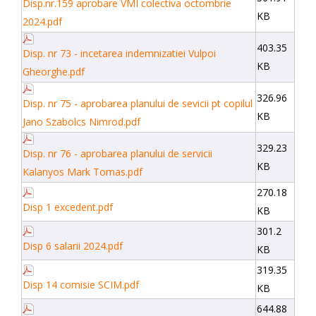
Disp.nr.159 aprobare VMI colectiva octombrie
KB
2024.pdf
403.35
Disp. nr 73 - incetarea indemnizatiei Vulpoi
KB
Gheorghe.pdf
326.96
Disp. nr 75 - aprobarea planului de sevicii pt copilul
KB
Jano Szabolcs Nimrod.pdf
329.23
Disp. nr 76 - aprobarea planului de servicii
KB
Kalanyos Mark Tomas.pdf
270.18
Disp 1 excedent.pdf
KB
301.2
Disp 6 salarii 2024.pdf
KB
319.35
Disp 14 comisie SCIM.pdf
KB
644.88