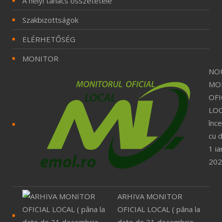
A helyi tanács összetétele
Szakbizottságok
ELÉRHETŐSÉG
MONITOR
NO
MO
OFI
LOC
înc
cu 
1 ia
202
ARHIVA MONITOR
OFICIAL LOCAL ( pâna la