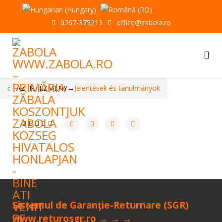
0267-375213
office@zabola.ro
AZ INTÉZMÉNY
→
Jelentések és tanulmányok
Sistemul de Garanție-Returnare (SGR)
www.returosgr.ro → → →