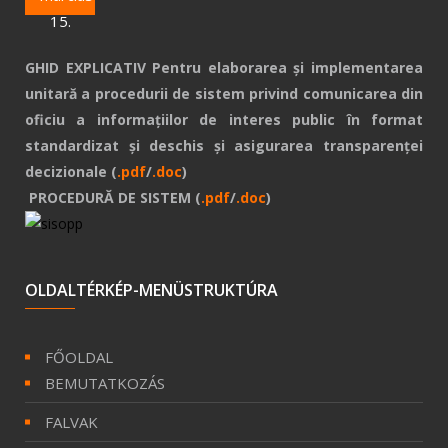
15.
GHID EXPLICATIV Pentru elaborarea și implementarea
unitară a procedurii de sistem privind comunicarea din
oficiu a informațiilor de interes public în format
standardizat și deschis și asigurarea transparenței
decizionale (
.pdf
/
.doc
)
PROCEDURĂ DE SISTEM (
.pdf
/
.doc
)
OLDALTÉRKÉP-MENÜSTRUKTÚRA
FŐOLDAL
BEMUTATKOZÁS
FALVAK